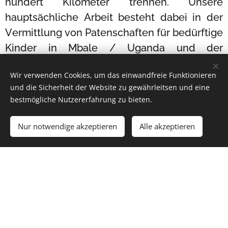
hundert Kilometer trennen. Unsere
hauptsächliche Arbeit besteht dabei in der
Vermittlung von Patenschaften für bedürftige
Kinder in Mbale / Uganda und der
finanziellen Unterstützung von Projekten, die
Wir verwenden Cookies, um das einwandfreie Funktionieren
auf Hilfe zur Selbsthilfe abzielen.
und die Sicherheit der Website zu gewährleitsen und eine
bestmögliche Nutzererfahrung zu bieten.
Nur notwendige akzeptieren
Alle akzeptieren
Los geht´s
Erstellen Sie Ihre Webseite gratis!
Impressum
Datenschutz